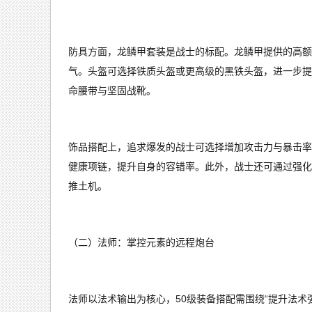
防具方面，龙鳞甲套装是战士的标配。龙鳞甲提供的高额
气。头盔可选择铁质头盔或更高级的黑铁头盔，进一步提
命腰带与坚固战靴。
饰品搭配上，追求爆发的战士可选择增加攻击力与暴击率
健康项链，提升自身的容错率。此外，战士还可通过强化
推土机。
（二）法师：掌控元素的远程炮台
法师以法术输出为核心，50级装备搭配需围绕“提升法