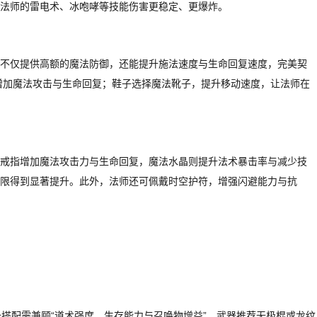
法师的雷电术、冰咆哮等技能伤害更稳定、更爆炸。
不仅提供高额的魔法防御，还能提升施法速度与生命回复速度，完美契
，增加魔法攻击与生命回复；鞋子选择魔法靴子，提升移动速度，让法师在
戒指增加魔法攻击力与生命回复，魔法水晶则提升法术暴击率与减少技
限得到显著提升。此外，法师还可佩戴时空护符，增强闪避能力与抗
备搭配需兼顾“道术强度、生存能力与召唤物增益”。武器推荐无极棍或龙纹