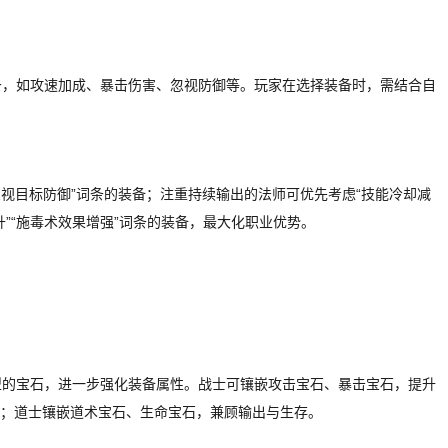
条，如攻速加成、暴击伤害、忽视防御等。玩家在选择装备时，需结合自
忽视目标防御”词条的装备；注重持续输出的法师可优先考虑“技能冷却减
升”“施毒术效果增强”词条的装备，最大化职业优势。
型的宝石，进一步强化装备属性。战士可镶嵌攻击宝石、暴击宝石，提升
；道士镶嵌道术宝石、生命宝石，兼顾输出与生存。