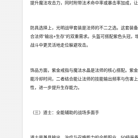
提升魔法攻击力，同时附带法术命中率或暴击率加成，让
防具选择上，光明战甲套装是法师的不二之选。这套装备
合法师“输出+生存”的双重需求。头盔可搭配紫色头冠
战斗中更灵活地走位躲避攻击。
饰品方面，紫金戒指与魔法水晶是法师的核心搭配。紫金
能冷却时间，二者结合能让法师的技能输出频率与伤害上
性，进一步提升生存能力。
（三）道士：全能辅助的战场多面手
道士是兼具输出、治疗与召唤能力的全能职业，50级装