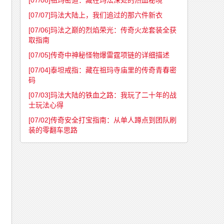
[07/08]
祖玛密道：藏在玛法深处的热血秘境
[07/07]
玛法大陆上，我们追过的那六件新衣
[07/06]
玛法之巅的烈焰荣光：传奇火龙套装全获
取指南
[07/05]
传奇中神秘怪物爆雷霆项链的详细描述
[07/04]
泰坦戒指：藏在祖玛寺庙里的传奇青春密
码
[07/03]
玛法大陆的铁血之路：我玩了二十年的战
士玩法心得
[07/02]
传奇安全打宝指南：从单人蹲点到团队刷
装的零翻车思路