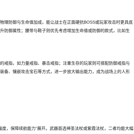
物理防御与生命值加成，能让战士在正面硬抗BOSS或玩家攻击时更具底
升防御属性；腰带与鞋子则优先考虑增加生命值或防御的款式，比如生
的戒指，如力量戒指、暴击戒指；注重生存的玩家则可搭配防御戒指与
装备、镶嵌攻击宝石等方式，进一步放大输出能力，成为战场上的人形
术强度，保障续航能力”展开。武器首选神圣法杖或紫霞法杖，二者均能大幅