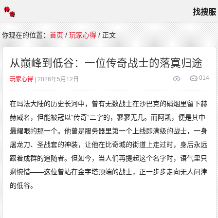
找搜服
首
你现在的位置：
首页
/
玩家心得
/ 正文
页
游
戏
从巅峰到低谷：一位传奇战士的落寞归途
攻
略
高
0
14
玩家心得
| 2026年5月12日
手
进
阶
玩
在玛法大陆的历史长河中，曾有无数战士在沙巴克的硝烟里留下赫
家
心
得
赫威名，但能被冠以“传奇”二字的，寥寥无几。而阿凯，便是其中
新
闻
最耀眼的那一个。他曾是服务器里第一个上线即满级的战士，一身
综
合
屠龙刀、圣战套的神装，让他在比奇城的街道上走过时，身后永远
跟着成群的追随者。但如今，当人们再提起这个名字时，语气里只
剩惋惜——这位曾站在金字塔顶端的战士，正一步步走向无人问津
的低谷。