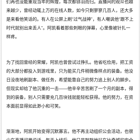
们再也没能重现当年的辉煌，每次都铩羽而归。直播间的观众也越
来越少，曾经动辄上万的在线人数，如今只剩寥寥几百人，还大多
是来看他笑话的。有人在公屏上刷“过气战神”，有人嘲讽他“跟不上
时代就别出来丢人”。阿凯看着那些刺眼的弹幕，心里像被针扎一
样疼。
为了找回曾经的荣耀，阿凯也曾尝试过挣扎。他省吃俭用，把工资
的大部分都投入到游戏里，只为能买几件稍微像样点的装备。他没
日没夜地刷副本、做任务，希望能靠自己的努力追上别人的脚步。
但现实却给了他沉重的一击——他辛辛苦苦刷了一个月的副本，得
到的装备，别人只需要充几百块钱就能轻松获得。他的努力，在资
本面前显得如此渺小和可笑。
渐渐地，阿凯开始变得沉默寡言。他不再主动组织公会活动，也很
少在直播间里说话。每天上线后，他只是默默地站在比奇城的安全