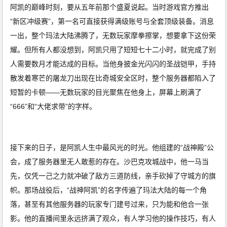
阿凯的巅峰时刻，要从五年前那个盛夏说起。当时游戏官方推出
“新区冲级赛”，第一名可直接获得满级账号与全套顶级装备。消息
一出，整个玛法大陆沸腾了，无数玩家摩拳擦掌，想要拿下这份荣
耀。但所有人都没想到，阿凯只用了短短七十二小时，就完成了别
人需要数月才能达成的目标。当他身披金光闪闪的圣战铠甲，手持
散发着寒芒的屠龙刀出现在比奇城安全区时，整个服务器都陷入了
短暂的卡顿——无数玩家的目光聚焦在他身上，屏幕上刷满了
“666”和“大佬求带”的字样。
接下来的日子，是阿凯人生中最风光的时光。他组建的“战神殿”公
会，成了服务器里无人敢惹的存在。沙巴克攻城战中，他一马当
先，仅凭一己之力就冲破了敌方三道防线，亲手砍掉了守城方的旗
帜。那场战役后，“战神阿凯”的名字传遍了玛法大陆的每一个角
落，甚至有其他服务器的玩家专门建号过来，只为能和他合一张
影。他的直播间里永远挤满了观众，有人学习他的操作技巧，有人