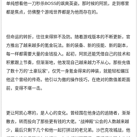
单纯想看他一刀秒杀BOSS的飒爽英姿。那时候的阿凯，走到哪里
都是焦点，仿佛整个游戏世界都是为他而存在的。
但命运的转折，往往来得猝不及防。随着游戏版本的不断更新，官
方推出了越来越多的氪金玩法。新的装备、新的技能、新的副本，
每一样都需要大量的金钱投入。起初，阿凯还能凭借自己的技术和
积累跟上节奏，但渐渐地，他发现自己越来越力不从心。那些充值
了数十万的“土豪玩家”，仅凭一身氪金得来的神装，就能轻松碾压
他这个曾经的传奇。他引以为傲的操作技巧，在绝对的数值差距面
前，变得不堪一击。
更让阿凯心寒的，是人心的变化。曾经围在他身边的追随者，渐渐
散去，转而投向了那些更有钱的大佬。“战神殿”公会的人数越来越
少，最后只剩下几个和他一起打拼过的老兄弟。沙巴克攻城战，他