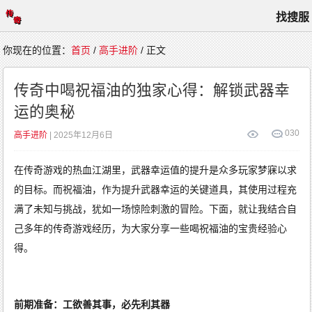
找搜服
首
你现在的位置：
首页
/
高手进阶
/ 正文
页
游
戏
传奇中喝祝福油的独家心得：解锁武器幸
攻
略
运的奥秘
高
手
进
阶
0
30
高手进阶
| 2025年12月6日
玩
家
心
得
在传奇游戏的热血江湖里，武器幸运值的提升是众多玩家梦寐以求
新
闻
综
的目标。而祝福油，作为提升武器幸运的关键道具，其使用过程充
合
满了未知与挑战，犹如一场惊险刺激的冒险。下面，就让我结合自
己多年的传奇游戏经历，为大家分享一些喝祝福油的宝贵经验心
得。
前期准备：工欲善其事，必先利其器