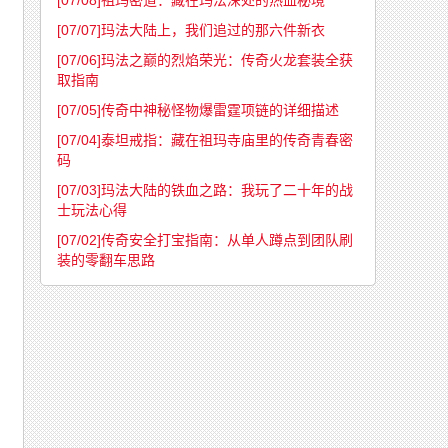
[07/08]
祖玛密道：藏在玛法深处的热血秘境
[07/07]
玛法大陆上，我们追过的那六件新衣
[07/06]
玛法之巅的烈焰荣光：传奇火龙套装全获
取指南
[07/05]
传奇中神秘怪物爆雷霆项链的详细描述
[07/04]
泰坦戒指：藏在祖玛寺庙里的传奇青春密
码
[07/03]
玛法大陆的铁血之路：我玩了二十年的战
士玩法心得
[07/02]
传奇安全打宝指南：从单人蹲点到团队刷
装的零翻车思路